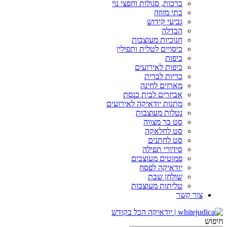
ברכות, סגולות וחפצי נוי
בתי מזוזה
גביעי קידוש
הבדלה
חנוכיות מעוצבות
כיסויים לטלית ותפילין
כיפות
כיפות לאירועים
כריות לברית
מארזים לחינה
אביזרים לבית כנסת
מתנות יודאיקה לאירועים
נטלות מעוצבות
סט בר מצווה
סט לחלאקה
סט לחתנים
סידורי תפילה
פמוטים מעוצבים
יודאיקה לפסח
שולחן שבת
טליתות מעוצבות
צור קשר
חיפוש