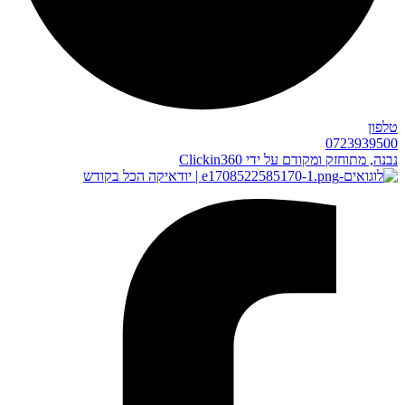
טלפון
0723939500
נבנה, מתוחזק ומקודם על ידי Clickin360