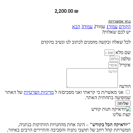
2,200.00
₪
בחר אפשרויות
הקודם
עמוד
1
עמוד
2
עמוד
3
הבא
יש לכם שאלות?
לכל שאלה ובקשה מוזמנים לכתוב לנו ונשיב בהקדם
שם מלא
טלפון
אימייל
הודעה
אני מאשר/ת כי קראתי ואני מסכים/ה ל
מדיניות הפרטיות
של האתר
שמופיעה בתחתית האתר.
שליחה
קצת עלינו
"יודאיקה הכל בקודש"
– הינה אחת מהחנויות הוותיקות בנתניה,
המשרתת קהל רחב של תושבי נתניה והסביבה והתיירים הרבים באיזור,