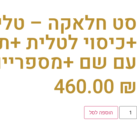
סט חלאקה – טלית
+כיסוי לטלית +ת
עם שם +מספריי
460.00
₪
הוספה לסל