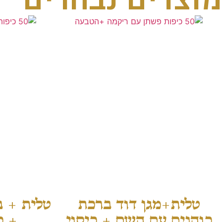
טלית+מגן דוד ברכת
טלית + ב
כוהנים עם השם + כיסוי
+ כ