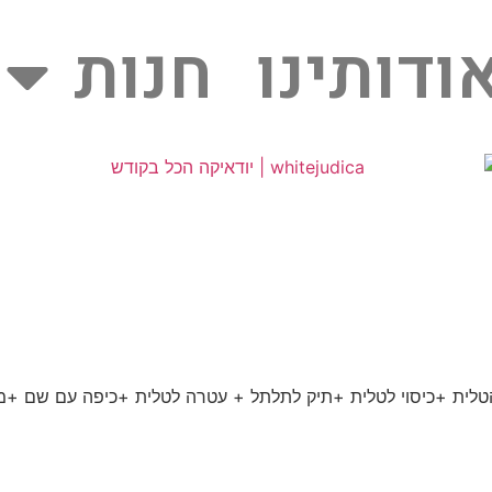
ודותינו
חנות
הטלית +כיסוי לטלית +תיק לתלתל + עטרה לטלית +כיפה עם שם +מ