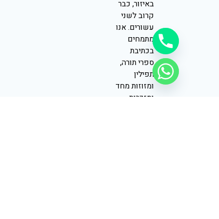
באיזור, כבר
קרוב לשני
עשורים. אנו
מתמחים
בכתיבת
ספרי תורה,
תפילין
ומזוזות מחד
ומזכרות
לאירועים
מאידך
לעמוד
הפייסבוק
שלנו
נבנה, מתוחזק ומקודם על ידי CLICKIN360