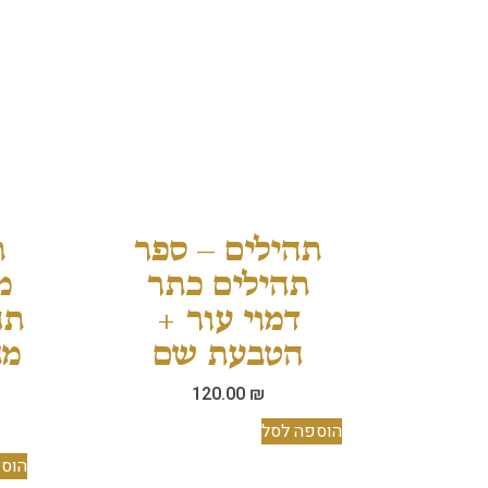
תהילים – ספר
ת
תהילים כתר
מ
דמוי עור +
תה
הטבעת שם
מח
120.00
₪
הוספה לסל
הוספ