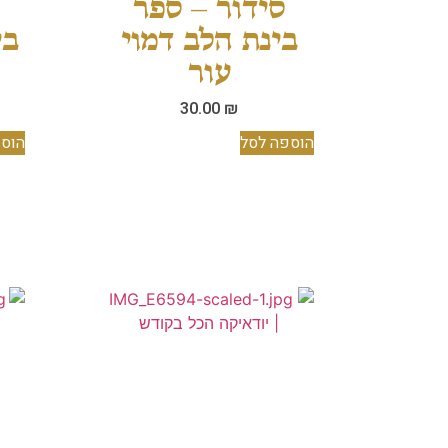
סידור – ספר
בינת הלב דמוי
בי
עור
30.00
₪
הוספה לסל
הוספ