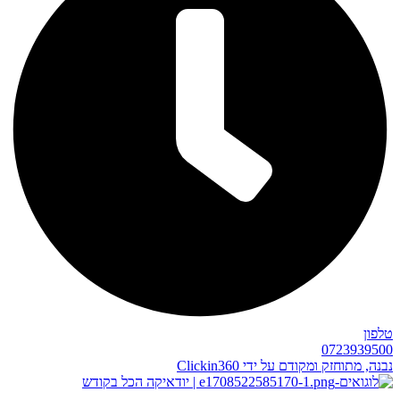
טלפון
0723939500
נבנה, מתוחזק ומקודם על ידי Clickin360