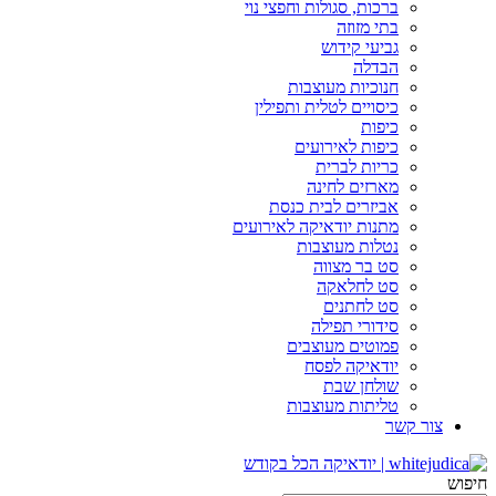
ברכות, סגולות וחפצי נוי
בתי מזוזה
גביעי קידוש
הבדלה
חנוכיות מעוצבות
כיסויים לטלית ותפילין
כיפות
כיפות לאירועים
כריות לברית
מארזים לחינה
אביזרים לבית כנסת
מתנות יודאיקה לאירועים
נטלות מעוצבות
סט בר מצווה
סט לחלאקה
סט לחתנים
סידורי תפילה
פמוטים מעוצבים
יודאיקה לפסח
שולחן שבת
טליתות מעוצבות
צור קשר
חיפוש