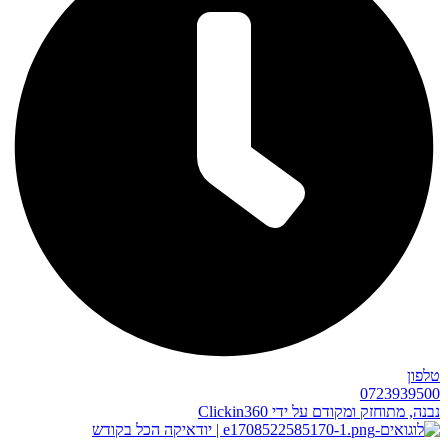
טלפון
0723939500
נבנה, מתוחזק ומקודם על ידי Clickin360