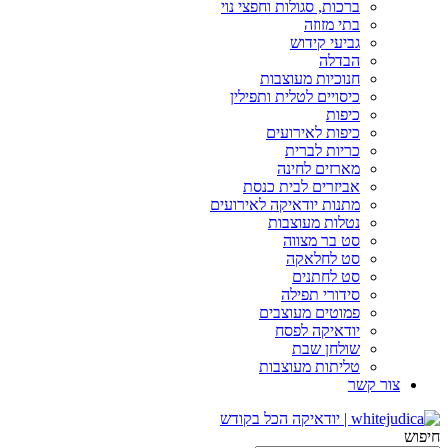
ברכות, סגולות וחפצי נוי
בתי מזוזה
גביעי קידוש
הבדלה
חנוכיות מעוצבות
כיסויים לטלית ותפילין
כיפות
כיפות לאירועים
כריות לברית
מארזים לחינה
אביזרים לבית כנסת
מתנות יודאיקה לאירועים
נטלות מעוצבות
סט בר מצווה
סט לחלאקה
סט לחתנים
סידורי תפילה
פמוטים מעוצבים
יודאיקה לפסח
שולחן שבת
טליתות מעוצבות
צור קשר
חיפוש