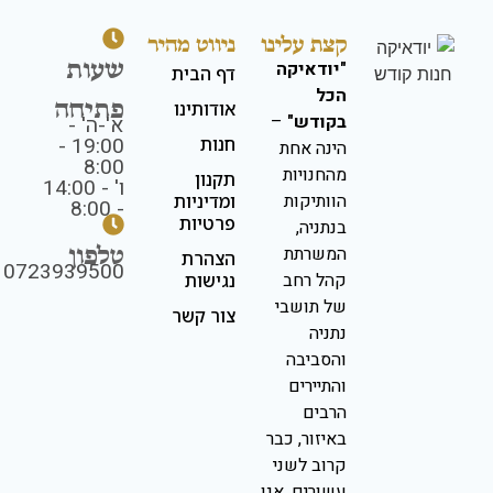
קצת עלינו
ניווט מהיר
שעות
"יודאיקה
דף הבית
הכל
פתיחה
אודותינו
בקודש"
–
א'-ה' -
19:00 -
חנות
הינה אחת
8:00
מהחנויות
תקנון
ו' - 14:00
הוותיקות
ומדיניות
- 8:00
פרטיות
בנתניה,
טלפון
המשרתת
הצהרת
0723939500
קהל רחב
נגישות
של תושבי
צור קשר
נתניה
והסביבה
והתיירים
הרבים
באיזור, כבר
קרוב לשני
עשורים. אנו