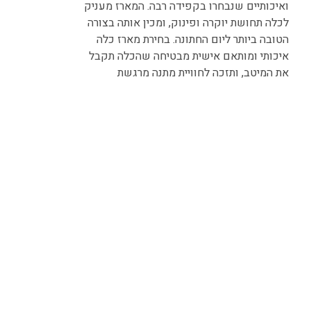
ואיכותיים שנבחרו בקפידה רבה. המארז מעניק
לכלה תחושת יוקרה ופינוק, ומכין אותה בצורה
הטובה ביותר ליום החתונה. בחירת מארז כלה
איכותי ומותאם אישית מבטיחה שהכלה תקבל
את המיטב, ותזכה לחוויית מתנה מרגשת
ומשמעותית. הענקת מארז כלה היא דרך נפלאה
להראות לכלה כמה היא חשובה ומוערכת,
ולהעניק לה את התמיכה והאהבה שהיא זקוקה
לה לקראת יומה הגדול.
יודאיקה הכל בקודש
יודאיקה הכל בקודש מציעה מארזי כלה
ייחודיים ומרהיבים, המותאמים באופן אישי לכל
כלה ומעניקים לה את ההכנה המושלמת ליום
חתונתה. כל מארז כלה נבחר בקפידה רבה וכולל
מוצרים איכותיים ומפנקים, שמטרתם להעניק
לכלה תחושת יוקרה ורוגע. עם תשומת לב
לפרטים הקטנים ביותר ועיצובים מרשימים,