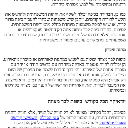
רוחניות ובחשיבות של לבוש מסורתי ביהדות.
כמו כן, הבחירה בכיפה יכולה לשקף את הזהות המשפחתית ולהדגיש את
הקשר לדורות הקודמים. ייתכן שיש משפחות שבחרו להעביר כיפה מדור
לדור, או שיש לכיפה משמעות מיוחדת כחלק מהמורשת המשפחתית.
לסיכום, בחירת כיפה לבר מצווה אינה רק החלטה פונקציונלית או
אסתטית, אלא גם רגע של חיבור ושיתוף בין הדורות, שבו נוצרים זכרונות
משמעותיים ומתמקדים ערכים ומסורות משפחתיות.
מתנה וזיכרון
כיפות לבר מצווה יכולות גם לשמש כמתנות לאורחים או כזיכרון מהאירוע.
הן יכולות להיות עטופות באריזה מיוחדת עם כרטיס תודה או יחד עם
מזכרת אחרת של האירוע. זוהי דרך נהדרת לשמר את הזיכרון של היום
המיוחד ולחלוק אותו עם האורחים.
בסופו של דבר, הכיפה בבר מצווה אינה
רק אביזר; היא סמל לזהות, מסורת וחיבור לדורות הקודמים. היא מייצגת
את המעבר לבגרות ואת האחריות החדשה של הנער כבן מצווה בקהילתו
ובמסורתו.
יודאיקה הכל בקודש- כיפות לבר מצווה
בסיכום, "הכל בקודש" מציעה לא רק חוויה של קנייה, אלא חוויה רוחנית
ותרבותית. החנות, עם המגוון הרחב של
סטי הבדלה
,
תשמישי קדושה
ומוצרי יודאיקה
, מהווה מקור מרכזי לכל מי שמחפש לחזק את קשרו
ליהדות ולמסורת. כל פריט המוצע ב"הכל בקודש" נבחר בקפידה ונושא