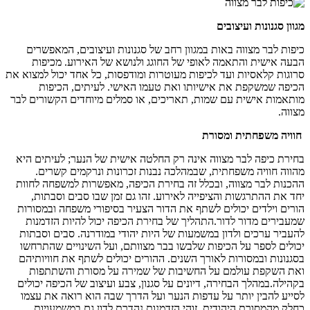
מגוון סגנונות ועיצובים
כיפות לבר מצווה באות במגוון רחב של סגנונות ועיצובים, המאפשרים
הבעה אישית והתאמה לאופי של החוגג ולנושא של האירוע. מכיפות
סרוגות קלאסיות ועד לכיפות מעוטרות ומודפסות, כל אחד יכול למצוא את
הכיפה שמשקפת את אישיותו ואת טעמו האישי. לעיתים, הכיפות
מותאמות אישית עם שמות, תאריכים, או סמלים מיוחדים הקשורים לבר
מצווה.
חוויה משפחתית ומסורת
בחירת כיפה לבר מצווה אינה רק החלטה אישית של הנער; לעיתים היא
מהווה חוויה משפחתית, שבמהלכה נבנות זכרונות ונרקמים קשרים.
ההכנות לבר מצווה, ובכלל זה בחירת הכיפה, מאפשרות למשפחה לחוות
יחד את ההתרגשות והציפייה לאירוע. זהו גם זמן שבו סבים וסבתות,
הורים וילדים יכולים לשתף את הדור הצעיר בסיפורי משפחה ובמסורות
שמעבירים מדור לדור.
התהליך של בחירת הכיפה יכול להיות הזדמנות
להעביר ערכים ולדון במשמעות של היות יהודי במודרנה. סבים וסבתות
יכולים לספר על הכיפות שלבשו בבר מצוותם, ועל השינויים שהתרחשו
בסגנונות ובמסורות לאורך השנים. ההורים יכולים לשתף את חוויותיהם
ואת השקפת עולמם על החשיבות של שמירה על מסורת והשתתפות
בקהילה.
במהלך הבחירה, דיונים על סגנון, צבע ועיצוב של הכיפה יכולים
לסייע להבין יותר על עדפות הנער ועל הדרך שבה הוא רואה את עצמו
כחלק מהמסורת היהודית. זוהי הזדמנות נהדרת לדון גם במשמעויות