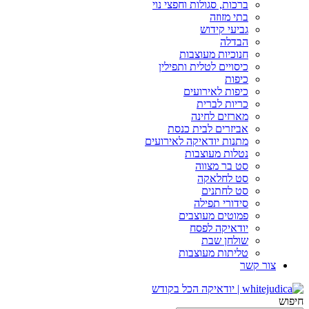
ברכות, סגולות וחפצי נוי
בתי מזוזה
גביעי קידוש
הבדלה
חנוכיות מעוצבות
כיסויים לטלית ותפילין
כיפות
כיפות לאירועים
כריות לברית
מארזים לחינה
אביזרים לבית כנסת
מתנות יודאיקה לאירועים
נטלות מעוצבות
סט בר מצווה
סט לחלאקה
סט לחתנים
סידורי תפילה
פמוטים מעוצבים
יודאיקה לפסח
שולחן שבת
טליתות מעוצבות
צור קשר
חיפוש