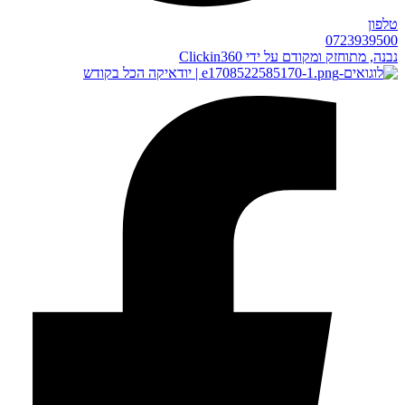
טלפון
0723939500
נבנה, מתוחזק ומקודם על ידי Clickin360