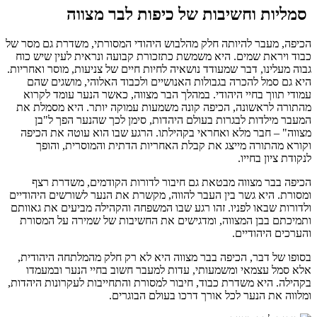
סמליות וחשיבות של כיפות לבר מצווה
הכיפה, מעבר להיותה חלק מהלבוש היהודי המסורתי, משדרת גם מסר של
כבוד ויראת שמים. היא משמשת כתזכורת קבועה ונראית לעין שיש כוח
גבוה מעלינו, דבר שמעודד נושאיה לחיות חיים של צניעות, מוסר ואחריות.
היא גם סמל להכרה בגבולות האנושיים ולכבוד האלוהי, מושגים שהם
עמודי תווך בחיי היהודי.
במהלך הבר מצווה, כאשר הנער עומד לקרוא
מהתורה לראשונה, הכיפה קונה משמעות עמוקה יותר. היא מסמלת את
המעבר מילדות לבגרות בעולם היהדות, סימן לכך שהנער הפך ל"בן
מצווה" – חבר מלא ואחראי בקהילתו. הרגע שבו הוא עוטה את הכיפה
וקורא מהתורה מייצג את קבלת האחריות הדתית והמוסרית, והופך
לנקודת ציון בחייו.
הכיפה בבר מצווה מבטאת גם חיבור לדורות הקודמים, משדרת רצף
ומסורת. היא גשר בין העבר להווה, מקשרת את הנער לשורשים היהודיים
ולדורות שבאו לפניו. זהו רגע שבו המשפחה והקהילה מביעים את גאוותם
ותמיכתם בבן המצווה, ומדגישים את החשיבות של שמירה על המסורת
והערכים היהודיים.
בסופו של דבר, הכיפה בבר מצווה היא לא רק חלק מהמלתחה היהודית,
אלא סמל עצמאי ומשמעותי, עדות למעבר חשוב בחיי הנער ובמעמדו
בקהילה. היא משדרת כבוד, חיבור למסורת והתחייבות לעקרונות היהדות,
ומלווה את הנער לכל אורך דרכו בעולם הבוגרים.