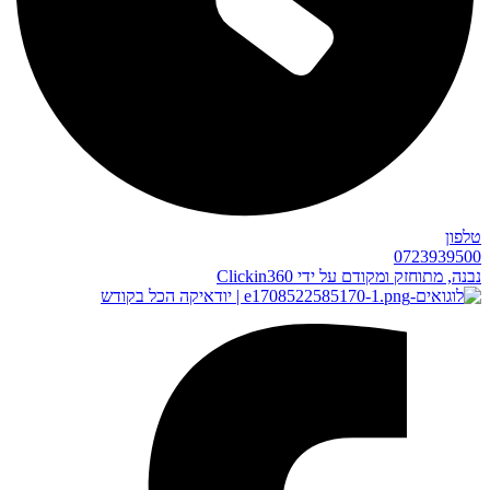
טלפון
0723939500
נבנה, מתוחזק ומקודם על ידי Clickin360