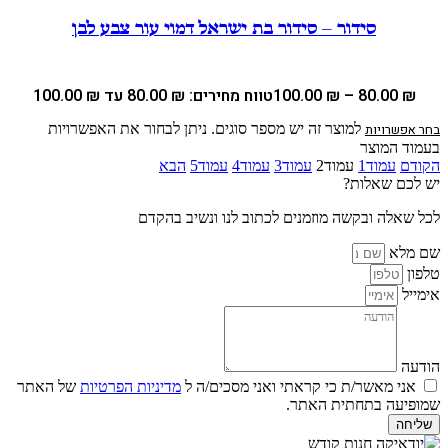
סידור – סידור בת ישראל דמוי עור צבע לבן
₪
80.00
–
₪
100.00
טווח מחירים: ⁦80.00 ₪⁩ עד ⁦100.00 ₪⁩
למוצר זה יש מספר סוגים. ניתן לבחור את האפשרויות
בחר אפשרויות
בעמוד המוצר
הקודם
עמוד
1
עמוד
2
עמוד
3
עמוד
4
עמוד
5
הבא
יש לכם שאלות?
לכל שאלה ובקשה מוזמנים לכתוב לנו ונשיב בהקדם
שם מלא
טלפון
אימייל
הודעה
אני מאשר/ת כי קראתי ואני מסכים/ה ל
מדיניות הפרטיות
של האתר
שמופיעה בתחתית האתר.
שליחה