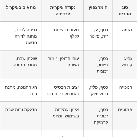
סוג
חומר נפוץ
נקודה עיקרית
מתאים בעיקר ל
הפריט
לבדיקה
מזוזה
כסף, עץ
תעודת כשרות
כניסה לבית,
זית, פיוטר
לקלף
מתנה לדירה
חדשה
גביע
כסף,
עובי הדופן וגימור
שולחן שבת,
קידוש
פיוטר,
השפה
מתנת חתונה
זכוכית
חנוכייה
כסף, פליז,
יציבות הבסיס
חג החנוכה, מתנת
ברזל יצוק
והמרחק בין הנרות
בית
פמוטים
כסף,
איזון ועמידות
הדלקת נרות שבת
זכוכית,
בשימוש יומיומי
קרמיקה