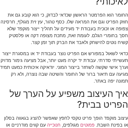
לאיכותי?
החומר הוא הפרמטר הראשון שכדאי לבדוק, כי הוא קובע גם את
חוזק הפריט וגם את המראה שלו. כסף טהור, עץ זית מגולף, חרסינה
צפופה או זכוכית בעבודת יד מעידים על תהליך ייצור מוקפד שלא
חסך בחומרי הגלם. לעומת זאת, מתכת מצופה דקה או פלסטיק
קשיח נוטים להישחק ולאבד את הברק תוך זמן קצר.
כדאי לשאול במפורש אם הפריט נוצר בעבודת יד או במסגרת ייצור
תעשייתי סדרתי. עבודת יד יקרה מעט יותר, אבל מציעה גימור מדויק
וערך אישי שקשה לשחזר בייצור המוני. יודאיקה איכותית כמעט תמיד
מגיעה עם תיאור ברור של החומר והשיטה שבה נוצרה, ולא רק
תמונה יפה באתר.
איך העיצוב משפיע על הערך של
הפריט בבית?
עיצוב מוקפד הופך פריט טקסי לחפץ שאפשר להציג בגאווה בסלון
או בפינת השבת.
פמוטים
מגולפים,
חנוכייה
עם קווים מודרניים או