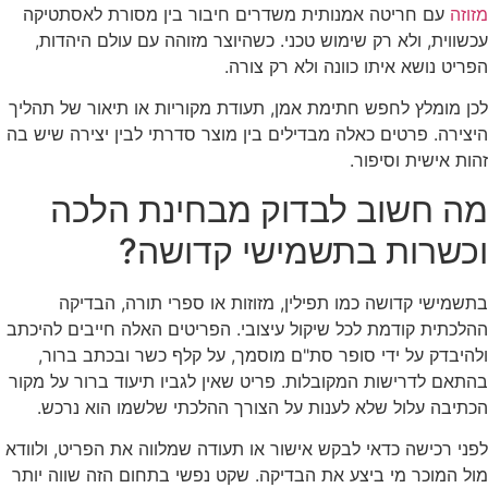
מזוזה
עם חריטה אמנותית משדרים חיבור בין מסורת לאסתטיקה
עכשווית, ולא רק שימוש טכני. כשהיוצר מזוהה עם עולם היהדות,
הפריט נושא איתו כוונה ולא רק צורה.
לכן מומלץ לחפש חתימת אמן, תעודת מקוריות או תיאור של תהליך
היצירה. פרטים כאלה מבדילים בין מוצר סדרתי לבין יצירה שיש בה
זהות אישית וסיפור.
מה חשוב לבדוק מבחינת הלכה
וכשרות בתשמישי קדושה?
בתשמישי קדושה כמו תפילין, מזוזות או ספרי תורה, הבדיקה
ההלכתית קודמת לכל שיקול עיצובי. הפריטים האלה חייבים להיכתב
ולהיבדק על ידי סופר סת"ם מוסמך, על קלף כשר ובכתב ברור,
בהתאם לדרישות המקובלות. פריט שאין לגביו תיעוד ברור על מקור
הכתיבה עלול שלא לענות על הצורך ההלכתי שלשמו הוא נרכש.
לפני רכישה כדאי לבקש אישור או תעודה שמלווה את הפריט, ולוודא
מול המוכר מי ביצע את הבדיקה. שקט נפשי בתחום הזה שווה יותר